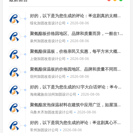
好的，以下是为您生成的评论：🌟这剧真的太精彩
了！演员们演得太棒了，剧情也超级吸引人。🎬每
绥化加固改造设计公司
2026-08-06
次看都有新的发现，让人欲
聚氨酯板价格因地区、品牌和质量而异，一般在10
0-300元/平米之间，安装费用也因施工难度和材料
泉州加固改造设计公司
2026-08-06
用量而异，一般约为2
聚氨酯保温板，价格亲民又实惠，每平方米大概几
十元，这种材料保温效果杠杠的，夏天能保持室内
上饶加固改造设计公司
2026-08-06
凉爽，冬天又能隔绝寒冷，真是
聚氨酯保温板的价格因地区、品牌和质量不同而有
所差异，一般在每平方米几十到几百元不等，安装
宿州加固改造设计公司
2026-08-06
这种材料通常需要专业的施工团
好的，以下是为您生成的92字大白话评论：🌟今天
的比赛真是激烈啊！两队都打得非常努力，球迷们
海南藏族自治州加固设计公司
2026-08-06
也看得热血沸腾，虽然最终
聚氨酯发泡保温材料在建筑中应用广泛，如屋顶、
墙体和地面保温，有效减少能源消耗，它轻便、耐
乌鲁木齐加固改造设计公司
2026-08-06
久，且施工方便，但要注意环保
好的，以下是我为您生成的评论：🌟这剧真心不
错！演员演技在线，剧情紧凑，看得我停不下来，
常州加固设计公司
2026-08-06