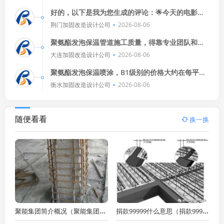
特别是那个反转，简直让人措手
好的，以下是我为您生成的评论：🌟今天的电影真
是太精彩了！🎬从剧情到特效，每一个细节都让人
荆门加固改造设计公司
2026-08-06
惊艳，演员们的表演也非常
聚氨酯发泡保温管道施工质量，得靠专业团队和严
格标准，先选好材料，再按规范操作，还得定期检
大连加固改造设计公司
2026-08-06
查维护，确保安全又高效。
聚氨酯发泡保温喷涂，B1级别的价格大约在每平方
米50-100元不等，确保质量的方法包括选择正规厂
衡水加固改造设计公司
2026-08-06
家、注意施工细节、定
随便看看
换一换
聚能集团简介概况（聚能集团在新能源领域有哪些具体项目或产品）
捐款99999什么意思（捐款99999是什么意思）