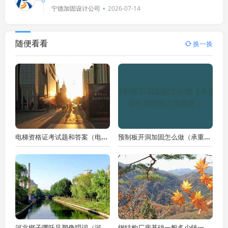
混结构承重墙恢复原貌补救的公司？🔍🤔
宁德加固设计公司
2026-07-14
随便看看
换一换
电梯资格证考试题和答案（电梯资格证考试题和答案真题）
预制板开洞加固怎么做（承重墙开洞加固方案模版）
河北梆子哪吒见塑像唱词（河北省雕塑行业协会会长）
钢结构厂房基础一般多少钱一平方（厂房钢结构报价每平方明细表）