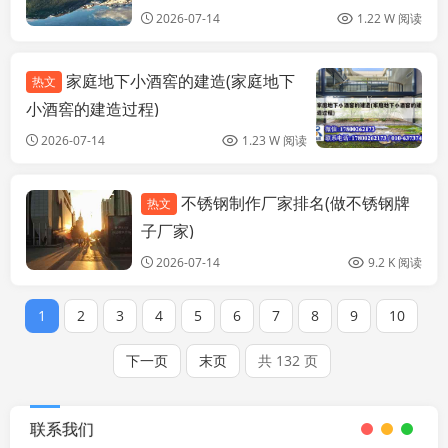
2026-07-14
1.22 W 阅读
家庭地下小酒窖的建造(家庭地下
热文
小酒窖的建造过程)
2026-07-14
1.23 W 阅读
不锈钢制作厂家排名(做不锈钢牌
热文
装饰家装设计
子厂家)
2026-07-14
9.2 K 阅读
1
2
3
4
5
6
7
8
9
10
下一页
末页
共 132 页
联系我们