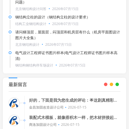
问题）
北京钢结构设计问答
2026年07月15日
钢结构立柱的设计（钢结构立柱的设计要求）
结构工业钢结构设计
2026年07月15日
请问梯顶层，屋面层，闷顶层和机房层有什么（机房平面图设计
图片大全集）
北京钢结构设计
2026年07月15日
电气设计工程师证书图片样本(电气设计工程师证书图片样本高
清)
钢结构钢结构停车场设计
2026年07月15日
最新留言
好的，下面是我为您生成的评论：🌟这剧真精彩！
演员演技炸裂，剧情紧凑刺激，看得我热血沸腾！
金昌加固改造设计公司
2026-07-15
🎬💪
装配式木模板，就像搭积木一样，把木材拼接起
来，快速成型，而传统木模板，则是手工雕刻，费
商洛加固设计公司
2026-07-15
时费力，效率低，两者各有千秋，