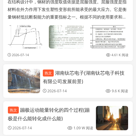
在结构设计中，钢材的强度取值依据是屈服强度。屈服强度是指
材料在外力作用下发生塑性变形前所能承受的最大应力。它是衡
量钢材抵抗断裂能力的重要指标之一。根据不同的使用要求和工
程条件，设计者通常会参考相应的标准或规范来选择适...
2026-07-14
4.61 K 阅读
湖南钛芯电子(湖南钛芯电子科技
热文
装饰家装设计
有限公司发展前景)
2026-07-14
9.6 K 阅读
蹦极运动能量转化的四个过程(蹦
热文
极是什么能转化成什么能)
2026-07-14
1.09 W 阅读