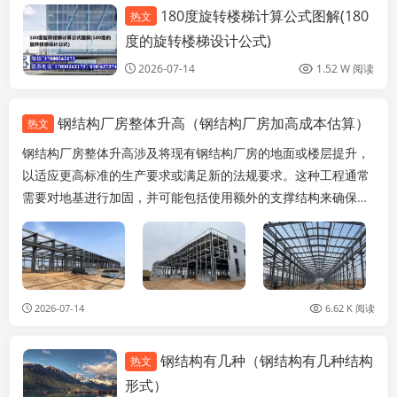
180度旋转楼梯计算公式图解(180
热文
装饰家装设计
度的旋转楼梯设计公式)
2026-07-14
1.52 W 阅读
钢结构厂房整体升高（钢结构厂房加高成本估算）
热文
钢结构厂房整体升高涉及将现有钢结构厂房的地面或楼层提升，
以适应更高标准的生产要求或满足新的法规要求。这种工程通常
需要对地基进行加固，并可能包括使用额外的支撑结构来确保结
构的稳定。整体升高的成本估算需要考虑多个因素，包...
2026-07-14
6.62 K 阅读
钢结构有几种（钢结构有几种结构
热文
装饰家装设计
形式）