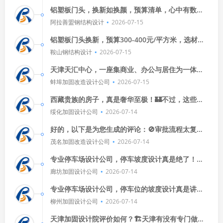
铝塑板门头，换新如换颜，预算清单，心中有数，
材料费、人工费，一应俱全，价格浮动，需问清
阿拉善盟钢结构设计
2026-07-15
楚，工时长短，影响成本，设计图
铝塑板门头换新，预算300-400元/平方米，选材要
精，几厘几丝得看准，价格虽好，质量才是王道。
鞍山钢结构设计
2026-07-15
天津天汇中心，一座集商业、办公与居住为一体的
现代建筑杰作，设计团队巧妙融合了传统与现代元
蚌埠加固改造设计公司
2026-07-15
素，创造出一个既实用又美观的
西藏贵族的房子，真是奢华至极！🏰不过，这些藏
不住的财富和地位，现在都去哪儿了呢？🤔是藏起
绥化加固设计公司
2026-07-14
来了还是...？🤔哎，
好的，以下是为您生成的评论：🚫审批流程太复杂
了！从提交申请到拿到许可，得花不少时间和精
茂名加固改造设计公司
2026-07-14
力。😣希望相关部门能简化审
专业停车场设计公司，停车坡度设计真是绝了！👍
他们不仅考虑了美观，还兼顾了实用性。🚗💨每次
廊坊加固设计公司
2026-07-14
开车去停车场，都能轻松找
专业停车场设计公司，停车位的坡度设计真是讲
究！🔐想知道14年速腾后点烟器用一个保险丝吗？
柳州加固设计公司
2026-07-14
🤔这技术细节让人佩服。
天津加固设计院评价如何？🏗️天津有没有专门做砖