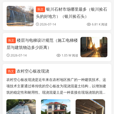
银川石材市场哪里最多（银川捡石
热文
装饰家装设计
头的好地方）（银川捡石头）
2026-07-14
6.81 K 阅读
楼层与电梯设计规范（施工电梯楼
热文
层与建筑物边多少距离）
2026-07-14
1.05 W 阅读
农村空心板改现浇
热文
农村空心板改现浇是近年来在农村地区推广的一种建筑技术。这
项技术主要通过将传统的空心板改为现浇混凝土结构，以增加建
筑的稳定性和耐用性。现浇混凝土是一种直接在现场浇筑的混凝
土，与传统的预制混凝土相比，现浇混凝土具有更好的...