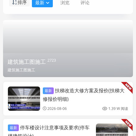
排序
最新
浏览
评论
2723
建筑施工图施工
建筑施工图施工
扶梯改造大修方案及报价(扶梯大
最新
建筑施工图施工
修报价明细)
2026-08-06
1.39 W 阅读
停车楼设计注意事项及要求(停车
最新