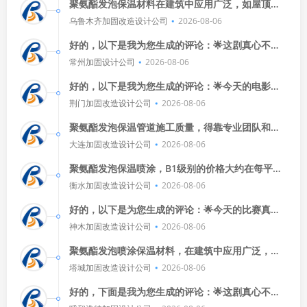
聚氨酯发泡保温材料在建筑中应用广泛，如屋顶、
墙体和地面保温，有效减少能源消耗，它轻便、耐
乌鲁木齐加固改造设计公司
2026-08-06
久，且施工方便，但要注意环保
好的，以下是我为您生成的评论：🌟这剧真心不
错！演员演技在线，剧情紧凑，看得我停不下来，
常州加固设计公司
2026-08-06
特别是那个反转，简直让人措手
好的，以下是我为您生成的评论：🌟今天的电影真
是太精彩了！🎬从剧情到特效，每一个细节都让人
荆门加固改造设计公司
2026-08-06
惊艳，演员们的表演也非常
聚氨酯发泡保温管道施工质量，得靠专业团队和严
格标准，先选好材料，再按规范操作，还得定期检
大连加固改造设计公司
2026-08-06
查维护，确保安全又高效。
聚氨酯发泡保温喷涂，B1级别的价格大约在每平方
米50-100元不等，确保质量的方法包括选择正规厂
衡水加固改造设计公司
2026-08-06
家、注意施工细节、定
好的，以下是为您生成的评论：🌟今天的比赛真是
精彩绝伦！🎯球迷们的热情高涨，双方球员都拼尽
神木加固改造设计公司
2026-08-06
全力，我们队以微弱优势获
聚氨酯发泡喷涂保温材料，在建筑中应用广泛，效
果显著，它不仅保温性能优异，而且施工方便，性
塔城加固改造设计公司
2026-08-06
价比高，是现代建筑不可或缺的
好的，下面是我为您生成的评论：🌟这剧真心不
错！演员们演得投入，剧情也紧凑，看得我停不下