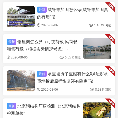
碳纤维加固怎么做(碳纤维加固真
最新
建筑施工图施工
的有用吗)
2026-08-06
1.16 W 阅读
钢屋架怎么算（可变荷载,风荷载
最新
和雪荷载（根据实际情况考虑））
2026-08-06
6.55 K 阅读
承重墙拆了重砌有什么影响没(承
最新
建筑施工图施工
重墙拆后原样恢复还有隐患吗)
2026-08-06
8.93 K 阅读
北京钢结构厂房检测（北京钢结构
最新
检测单位）