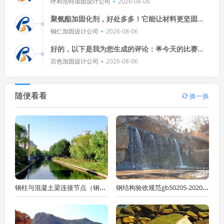
呼和浩特加固设计公司
2026-08-06
来。🎬每次看到他们紧张又兴
聚氨酯加固化剂，好处多多！它能让材料更坚固，
施工更便捷，还能提升性能，使用它，效果显著，
铜仁加固设计公司
2026-08-06
值得一试！👍💪
好的，以下是我为您生成的评论：🌟今天的比赛真
是精彩绝伦啊！球员们拼尽全力，球迷们也疯狂加
百色加固设计公司
2026-08-06
油，比分牌上的数字不断跳动
随便看看
换一换
钢柱与混凝土梁连接节点（钢柱与混凝土梁连接节点要求）
钢结构验收规范gb50205-2020（钢结构验收规范gb50205-2020道客巴巴）