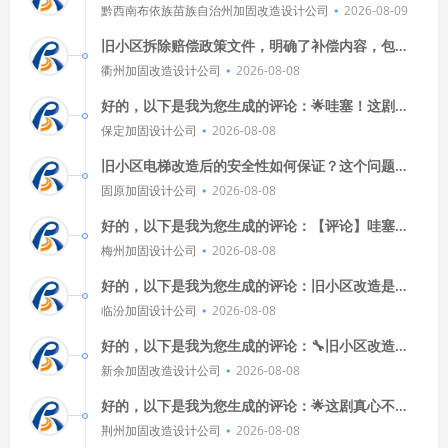
观、安全稳固，都是关键，施工细节要关注，比如
黔西南布依族苗族自治州加固改造设计公司
2026-08-09
防水防潮、扶手安装，专业团队来
旧小区拆除赔偿政策文件，明确了补偿内容，包括
房屋、土地、装修等各方面的赔偿，让居民心里有
衢州加固改造设计公司
2026-08-08
数，希望政府能尽快落实，让居
好的，以下是我为您生成的评论：🌟哇塞！这剧太
精彩了，演员们演得太棒了，剧情也超级吸引人。
保定加固设计公司
2026-08-08
🎭🎬每次看都有新发现，推
旧小区电梯改造后的安全性如何保证？这个问题挺
让人关心的，改造后的电梯，安全性肯定是有保障
固原加固设计公司
2026-08-08
的，毕竟安全是最重要的嘛！不
好的，以下是我为您生成的评论：【评论】哇塞！
这剧太精彩了，看得我热血沸腾！演员们演技在
梅州加固设计公司
2026-08-08
线，剧情紧凑，让人欲罢不能，导
好的，以下是我为您生成的评论：旧小区改造是个
大工程，涉及方方面面，居民意见得重视，比如加
临汾加固设计公司
2026-08-08
装电梯、改善绿化、优化交通等
好的，以下是我为您生成的评论：🔧旧小区改造工
作开始了！🏗️准备充分是关键，得确保施工队伍有
新余加固改造设计公司
2026-08-08
资质，材料安全环保，还得
好的，以下是我为您生成的评论：🌟这剧真心不
错！演员演技在线，剧情紧凑刺激，看得我热血沸
荆州加固改造设计公司
2026-08-08
腾！🎬💪👍推荐给喜欢动作片