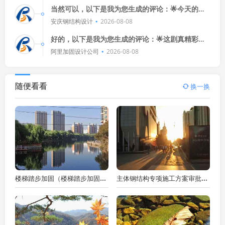
当然可以，以下是我为您生成的评论：🌟今天的比
赛真是精彩绝伦！🎯球迷们的热情高涨，球员们也
安庆钢结构设计
2026-08-08
展现出了惊人的实力，每一
好的，以下是我为您生成的评论：🌟这剧真精彩！
演员演技炸裂，剧情扣人心弦，看得我热血沸腾！
阿里加固设计公司
2026-08-08
😍👍
随便看看
换一换
楼梯踏步加固（楼梯踏步加固的几种方法）
主体钢结构专项施工方案审批（钢结构专项施工方案由谁审批）