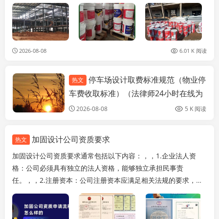
之间。在选择钢结构防火涂料时，建议根据具体的需求...
2026-08-08
6.01 K 阅读
停车场设计取费标准规范（物业停
热文
装饰工装设计
车费收取标准）（法律师24小时在线为
您解答自身详细点情况并详细点情况）
2026-08-08
5 K 阅读
加固设计公司资质要求
热文
加固设计公司资质要求通常包括以下内容：，，1.企业法人资
格：公司必须具有独立的法人资格，能够独立承担民事责
任。，，2.注册资本：公司注册资本应满足相关法规的要求，一
般为50万元以上。，，3.技术力量：公司拥有一...