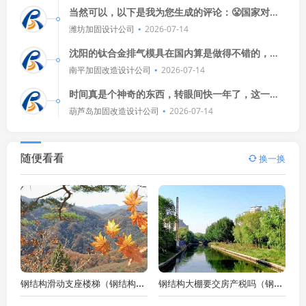
当然可以，以下是我为您生成的评论：😤国家对别
墅擅自挖掘地下室有严格规定，低层业主挖地下室
潍坊加固设计公司
2026-07-14
不需要施工，但请务必遵守法
沈阳的钛合金排气模具在国内算是做得不错的，但
具体哪些厂做得好，我不太确定，不过，这些厂每
南平加固改造设计公司
2026-07-14
天都有大量的模具需要修理，运
时间真是个神奇的东西，转眼间快一年了，这一年
里，我们经历了许多事情，有欢笑也有泪水，但无
葫芦岛加固改造设计公司
2026-07-14
论如何，我们都在成长，都在变
随便看看
换一换
钢结构滑动支座楼梯（钢结构楼梯 滑动支座连接）
钢结构大棚要交房产税吗（钢结构大棚要交房产税吗多少钱）