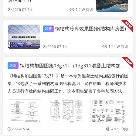
通往哪里?)
2026-07-14
1.2 W 阅读
钢结构冷库效果图(钢结构库房图)
最新
结构地下室设计
2026-07-14
1.44 W 阅读
钢结构加固图集13g311（13g311混凝土结构加固构造图集）
最新
《钢结构加固图集13g311》是一本专为混凝土结构加固设计的图
集，它包含了一系列的构造图纸和说明，旨在帮助工程师和技术
人员进行有效的结构加固工作。这本图集涵盖了多种加固方法，
包括碳纤维加固、预应力加固、基础加固等，每...
2026-07-14
4.97 K 阅读