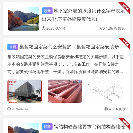
地下室外墙的厚度用什么字母表示
最新
结构地下室设计
出来(地下室外墙厚度代号)
2026-07-14
1.36 W 阅读
集装箱固定架怎么安装的（集装箱固定架安装步骤和注意事项集装箱固定架安装步骤）
最新
集装箱固定架的安装是确保货物安全和稳定的关键步骤。以下是
基本的安装步骤和注意事项：，，1.准备工作：在开始安装之
前，需要确保场地平整、干燥，并清除所有可能影响安装的障碍
物。，，2.定位和测量：根据集装箱尺寸和设计...
2026-07-14
4.88 K 阅读
钢结构砼基础要求（钢结构基础砼
最新
结构地下室设计