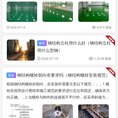
注意事项，以确保加固效果的可靠性和安全性。，需要对...
2026-07-14
4.07 K 阅读
钢结构立柱用什么好（钢结构立柱
最新
结构地下室设计
用什么型钢）
2026-07-14
1.35 W 阅读
钢结构螺栓朝向有要求吗（钢结构螺栓安装规范）
最新
根据钢结构螺栓的朝向，在安装时需要注意以下规范：，，1.螺
栓应按照设计图纸和施工规范的要求进行定位和固定，确保其方
向正确。，2.当螺栓与构件的连接面不平行时，应采用斜接方式
进行连接。，3.螺栓的安装位置应符合设...