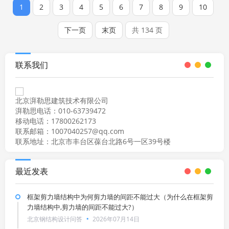
1
2
3
4
5
6
7
8
9
10
下一页
末页
共 134 页
联系我们
北京湃勒思建筑技术有限公司
湃勒思电话：010-63739472
移动电话：17800262173
联系邮箱：1007040257@qq.com
联系地址：北京市丰台区葆台北路6号一区39号楼
最近发表
框架剪力墙结构中为何剪力墙的间距不能过大（为什么在框架剪
力墙结构中,剪力墙的间距不能过大?）
北京钢结构设计问答
2026年07月14日