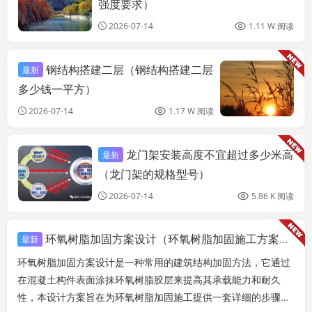
强度要求）
2026-07-14
1.11 W 阅读
钢结构搭建二层（钢结构搭建二层
最新
多少钱一平方）
2026-07-14
1.17 W 阅读
龙门架安装高度不宜超过多少米高
最新
结构地下室设计
（龙门架的规格型号）
2026-07-14
5.86 K 阅读
环氧树脂加固方案设计（环氧树脂加固施工方案设计）
最新
环氧树脂加固方案设计是一种常用的建筑结构加固方法，它通过
在混凝土构件表面涂抹环氧树脂胶层来提高其承载能力和耐久
性，本设计方案旨在为环氧树脂加固施工提供一套详细的步骤和