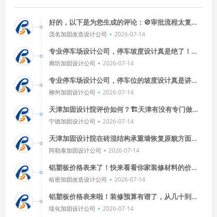
好的，以下是为您生成的评论：🚫审批流程太复杂
了！从提交申请到拿到许可，得花不少时间和精
茂名加固改造设计公司
2026-07-14
力。😣希望相关部门能简化审
专业停车场设计公司，停车坡度设计真是绝了！👍
他们不仅考虑了美观，还兼顾了实用性。🚗💨每次
廊坊加固设计公司
2026-07-14
开车去停车场，都能轻松找
专业停车场设计公司，停车位的坡度设计真是讲
究！🔐想知道14年速腾后点烟器用一个保险丝吗？
柳州加固设计公司
2026-07-14
🤔这技术细节让人佩服。
天津加固设计院评价如何？🏗️天津有没有专门做砖
混结构承重墙恢复原貌补救的公司？🔍🤔
宁德加固设计公司
2026-07-14
天津加固设计院在砖混结构承重墙恢复原貌方面做
得不错，有专业的团队和丰富的经验，天津市施邦
阿勒泰加固设计公司
2026-07-14
工程修补技术有限公司注册资金
铝塑板价格表来了！快来看看你家装修材料的价格
怎么样，从几十到几百不等，总有一款适合你，别
哈密加固改造设计公司
2026-07-14
犹豫了，赶紧下单吧！
铝塑板价格表来啦！装修预算有谱了，从几十到几
百不等，看你怎么选，想知道具体价格？直接问我
绥化加固设计公司
2026-07-14
吧！📊💰