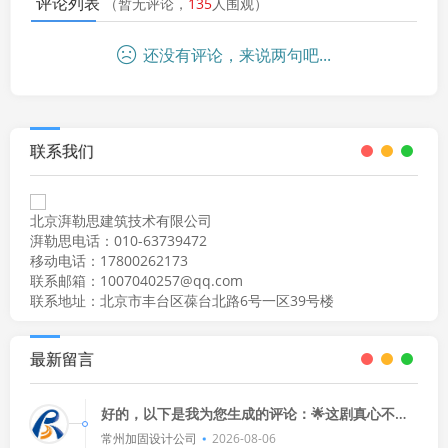
评论列表
（暂无评论，
135
人围观）
还没有评论，来说两句吧...
联系我们
北京湃勒思建筑技术有限公司
湃勒思电话：010-63739472
移动电话：17800262173
联系邮箱：1007040257@qq.com
联系地址：北京市丰台区葆台北路6号一区39号楼
最新留言
好的，以下是我为您生成的评论：🌟这剧真心不
错！演员演技在线，剧情紧凑，看得我停不下来，
常州加固设计公司
2026-08-06