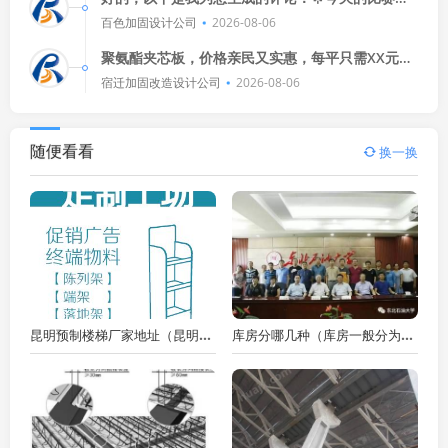
是精彩绝伦啊！球员们拼尽全力，球迷们也疯狂加
百色加固设计公司
2026-08-06
油，比分牌上的数字不断跳动
聚氨酯夹芯板，价格亲民又实惠，每平只需XX元，
安装虽简单，但维护要用心，定期检查、清洁，确
宿迁加固改造设计公司
2026-08-06
保长久如新，别小看这小小的
随便看看
换一换
昆明预制楼梯厂家地址（昆明预制楼梯厂家地址在哪里昆明预制楼梯厂家地址在哪里）
库房分哪几种（库房一般分为哪几种类型？）