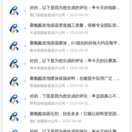
特别是那个反转，简直让人措手
好的，以下是我为您生成的评论：🌟今天的电影真
是太精彩了！🎬从剧情到特效，每一个细节都让人
荆门加固改造设计公司
2026-08-06
惊艳，演员们的表演也非常
聚氨酯发泡保温管道施工质量，得靠专业团队和严
格标准，先选好材料，再按规范操作，还得定期检
大连加固改造设计公司
2026-08-06
查维护，确保安全又高效。
聚氨酯发泡保温喷涂，B1级别的价格大约在每平方
米50-100元不等，确保质量的方法包括选择正规厂
衡水加固改造设计公司
2026-08-06
家、注意施工细节、定
好的，以下是为您生成的评论：🌟今天的比赛真是
精彩绝伦！🎯球迷们的热情高涨，双方球员都拼尽
神木加固改造设计公司
2026-08-06
全力，我们队以微弱优势获
聚氨酯发泡喷涂保温材料，在建筑中应用广泛，效
果显著，它不仅保温性能优异，而且施工方便，性
塔城加固改造设计公司
2026-08-06
价比高，是现代建筑不可或缺的
好的，下面是我为您生成的评论：🌟这剧真心不
错！演员们演得投入，剧情也紧凑，看得我停不下
呼和浩特加固设计公司
2026-08-06
来。🎬每次看到他们紧张又兴
聚氨酯加固化剂，好处多多！它能让材料更坚固，
施工更便捷，还能提升性能，使用它，效果显著，
铜仁加固设计公司
2026-08-06
值得一试！👍💪
好的，以下是我为您生成的评论：🌟今天的比赛真