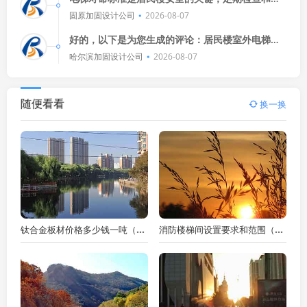
护包括清洁、润滑、调整平衡、检查制动器和限速
固原加固设计公司
2026-08-07
器等，这些工作确保了电梯的稳
好的，以下是为您生成的评论：居民楼室外电梯安
装成本主要包括设备采购费、运输费、安装费、调
哈尔滨加固设计公司
2026-08-07
试费和税费，这些费用加起来，
随便看看
换一换
钛合金板材价格多少钱一吨（钛合金板材价格多少钱一公斤）
消防楼梯间设置要求和范围（消防楼梯间设置要求和范围是多少）