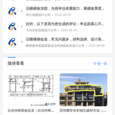
来。🎬特别是那个反转，简直让
旧楼楼板加固，先得评估承重能力，看楼板厚度、
材质和结构，再查历史维修记录，找专业机构做检
内江加固设计公司
2026-08-09
测，确保安全，别乱拆乱改，以
好的，以下是我为您生成的评论：🌟这剧真心不
错！演员演技在线，剧情紧凑刺激，看得我热血沸
大兴安岭加固设计公司
2026-08-09
腾！🎬💪👍推荐给喜欢动作片
旧楼楼梯改造，常见问题多，材料选择、设计美
观、安全稳固，都是关键，施工细节要关注，比如
黔西南布依族苗族自治州加固改造设计公司
2026-08-09
防水防潮、扶手安装，专业团队来
随便看看
换一换
抗倍特蜂窝板批发（抗倍特蜂窝板批发单价是多少？）
昆明哪里有彩钢瓦建材市场（昆明哪里有彩钢瓦建材市场,）