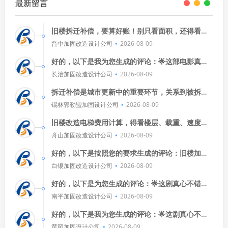
最新留言
旧楼拆迁补偿，要算好账！别只看面积，还得看地
段、楼层、新旧程度，多问问，多比较，别让小细
晋中加固改造设计公司
2026-08-09
节坑了大利益。
好的，以下是我为您生成的评论：🌟这部电影真是
精彩绝伦！🎬从导演到演员，每一个细节都让人惊
长治加固改造设计公司
2026-08-09
艳，特别是那个高潮部分，
拆迁补偿是城市更新中的重要环节，关系到被拆迁
户的切身利益，标准因地区、房屋状况和政策而
锡林郭勒盟加固设计公司
2026-08-09
异，但基本原则包括对房屋价值的
旧楼改造电梯费用计算，得看楼层、载重、速度和
品牌，每层加价，载重越大越贵，速度快的更贵，
舟山加固改造设计公司
2026-08-09
进口品牌价格高，具体报价，找
好的，以下是按照您的要求生成的评论：旧楼加固
方案得靠谱！确保结构安全和抗震性能是关键，选
白银加固改造设计公司
2026-08-09
对材料，设计合理，施工精细，
好的，以下是为您生成的评论：🌟这剧真心不错！
演员演技在线，剧情紧凑刺激，看得我热血沸腾！
南平加固改造设计公司
2026-08-09
🎬💪
好的，以下是我为您生成的评论：🌟这剧真心不
错！演员演技在线，剧情紧凑，让人看得停不下
黄冈加固设计公司
2026-08-09