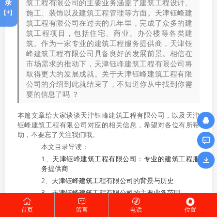
筑工程有限公司的主要业务涵盖了建筑工程设计、
录
[+]
施工、装饰以及建筑工程管理等方面。天津钰峰建
筑工程有限公司在过去的几年里，完成了众多的建
筑工程项目，包括住宅、商业、办公楼等各类建
筑。作为一家专业的建筑工程服务提供商，天津钰
峰建筑工程有限公司具备良好的发展前景。相信在
市场需求的推动下，天津钰峰建筑工程有限公司将
取得更大的发展成就。关于天津钰峰建筑工程有限
公司的介绍到此就结束了，不知道你从中找到你需
要的信息了吗 ？
本篇文章给大家谈谈天津钰峰建筑工程有限公司，以及天津
钰峰建筑工程有限公司对应的相关信息，希望对各位有所帮
助，不要忘了关注我们哦。
本文目录导读：
1、
天津钰峰建筑工程有限公司：专业的建筑工程服
务提供商
2、
天津钰峰建筑工程有限公司的背景与历史
3、
天津钰峰建筑工程有限公司的主要业务范围
4、
天津钰峰建筑工程有限公司的项目案例
首页
留言
电话
位置
5、
天津钰峰建筑工程有限公司的核心竞争力