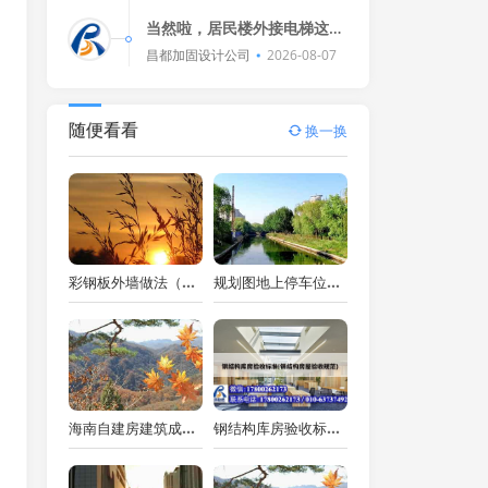
凑，演员演技在线，看得我热
血沸腾！🎬💪
当然啦，居民楼外接电梯这事
儿，在法律上可没那么简单，
昌都加固设计公司
2026-08-07
一般来说，这得看具体情况，
比如电梯的用途、安装方式还
有安全标准啥
随便看看
换一换
彩钢板外墙做法（彩钢板外墙做法图集）
规划图地上停车位的图例怎么表示（地下停车场布置平面图）
海南自建房建筑成本价（海南自建房建筑成本价是多少）
钢结构库房验收标准(钢结构房屋验收规范)