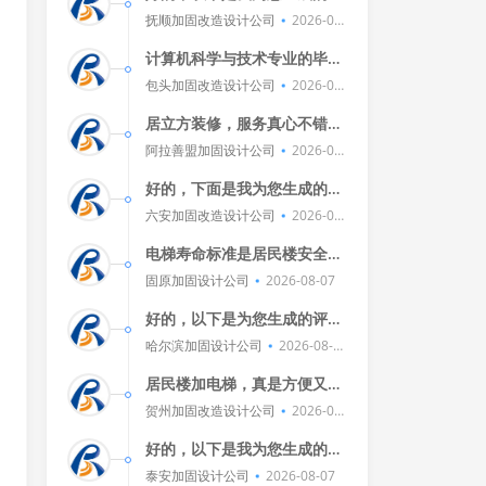
论：🌟这剧真心不错！演员们
抚顺加固改造设计公司
2026-08
演得投入，剧情也紧凑，看得
-08
我停不下来，特别是那个反
计算机科学与技术专业的毕业
转，简直让人
生，就业前景一片光明！🌐💼
包头加固改造设计公司
2026-08
他们可以成为软件开发工程
-08
师、数据分析师、人工智能专
居立方装修，服务真心不错！
家等高薪职位
设计师很专业，方案既实用又
阿拉善盟加固设计公司
2026-08
美观，施工团队也很给力，工
-08
期控制得恰到好处，材料质量
好的，下面是我为您生成的评
上乘，环保又
论：🌟今天的比赛真是精彩绝
六安加固改造设计公司
2026-08
伦！球员们的拼搏精神让人感
-07
动，球迷们的热情也感染了
电梯寿命标准是居民楼安全的
我，每一分的
关键，定期检查和维护包括清
固原加固设计公司
2026-08-07
洁、润滑、调整平衡、检查制
动器和限速器等，这些工作确
好的，以下是为您生成的评
保了电梯的稳
论：居民楼室外电梯安装成本
哈尔滨加固设计公司
2026-08-0
主要包括设备采购费、运输
7
费、安装费、调试费和税费，
居民楼加电梯，真是方便又实
这些费用加起来，
用！上下楼轻松多了，老人小
贺州加固改造设计公司
2026-08
孩都不用担心，住得更舒适，
-07
心情也美滋滋的。🚇🛫👍
好的，以下是我为您生成的评
论：🌟这剧真心好看！剧情紧
泰安加固设计公司
2026-08-07