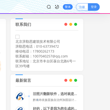
登录
繁体
注册
联系我们
北京湃勒思建筑技术有限公司
湃勒思电话：010-63739472
移动电话：17800262173
联系邮箱：1007040257@qq.com
联系地址：北京市丰台区葆台北路6号一
区39号楼
最新留言
旧照片翻新软件，选对就是关
键！🖼️🔍✨推荐几款口碑好
黔南布依族苗族自治州加固设计公
的：AdobePhotoshop、GI
司
2026-08-08
MP、PhotoRet
好的，以下是我为您生成的评