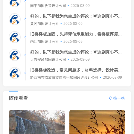
演员演技在线，剧情紧凑刺激，看得我热血沸腾！
南平加固改造设计公司
2026-08-09
🎬💪
好的，以下是我为您生成的评论：🌟这剧真心不
错！演员演技在线，剧情紧凑，让人看得停不下
黄冈加固设计公司
2026-08-09
来。🎬特别是那个反转，简直让
旧楼楼板加固，先得评估承重能力，看楼板厚度、
材质和结构，再查历史维修记录，找专业机构做检
内江加固设计公司
2026-08-09
测，确保安全，别乱拆乱改，以
好的，以下是我为您生成的评论：🌟这剧真心不
错！演员演技在线，剧情紧凑刺激，看得我热血沸
大兴安岭加固设计公司
2026-08-09
腾！🎬💪👍推荐给喜欢动作片
旧楼楼梯改造，常见问题多，材料选择、设计美
观、安全稳固，都是关键，施工细节要关注，比如
黔西南布依族苗族自治州加固改造设计公司
2026-08-09
防水防潮、扶手安装，专业团队来
随便看看
换一换