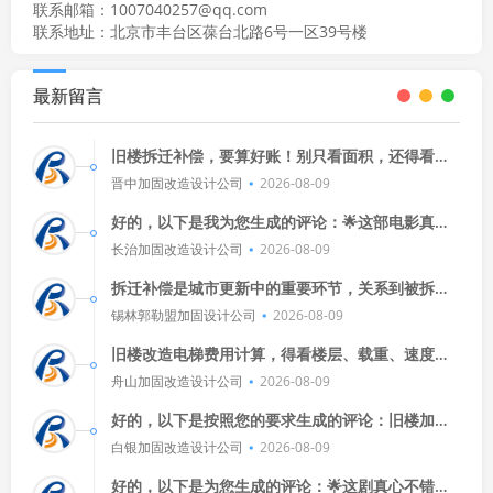
联系邮箱：1007040257@qq.com
联系地址：北京市丰台区葆台北路6号一区39号楼
最新留言
旧楼拆迁补偿，要算好账！别只看面积，还得看地
段、楼层、新旧程度，多问问，多比较，别让小细
晋中加固改造设计公司
2026-08-09
节坑了大利益。
好的，以下是我为您生成的评论：🌟这部电影真是
精彩绝伦！🎬从导演到演员，每一个细节都让人惊
长治加固改造设计公司
2026-08-09
艳，特别是那个高潮部分，
拆迁补偿是城市更新中的重要环节，关系到被拆迁
户的切身利益，标准因地区、房屋状况和政策而
锡林郭勒盟加固设计公司
2026-08-09
异，但基本原则包括对房屋价值的
旧楼改造电梯费用计算，得看楼层、载重、速度和
品牌，每层加价，载重越大越贵，速度快的更贵，
舟山加固改造设计公司
2026-08-09
进口品牌价格高，具体报价，找
好的，以下是按照您的要求生成的评论：旧楼加固
方案得靠谱！确保结构安全和抗震性能是关键，选
白银加固改造设计公司
2026-08-09
对材料，设计合理，施工精细，
好的，以下是为您生成的评论：🌟这剧真心不错！