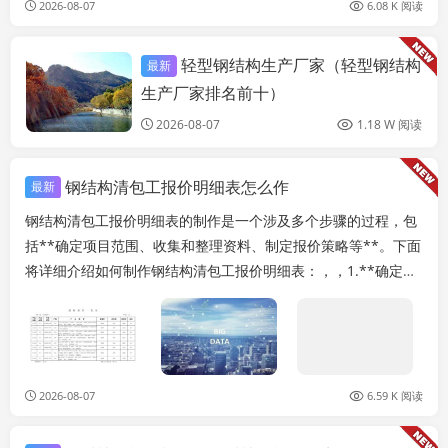
2026-08-07
6.08 K 阅读
轻型钢结构生产厂家（轻型钢结构
最新
结构地下室设计
生产厂家排名前十）
2026-08-07
1.18 W 阅读
钢结构清包工报价明细表怎么作
最新
钢结构清包工报价明细表的制作是一个涉及多个步骤的过程，包
括**确定项目范围、收集和整理资料、制定报价策略等**。下面
将详细介绍如何制作钢结构清包工报价明细表：，，1.**确定项
目范围**，-**明确服务内容...
2026-08-07
6.59 K 阅读