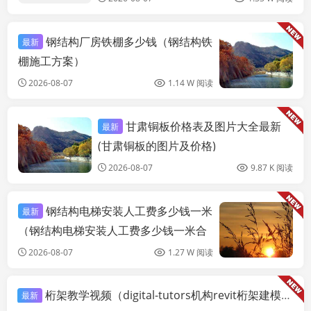
钢结构厂房铁棚多少钱（钢结构铁
最新
棚施工方案）
2026-08-07
1.14 W 阅读
甘肃铜板价格表及图片大全最新
最新
结构地下室设计
(甘肃铜板的图片及价格)
2026-08-07
9.87 K 阅读
钢结构电梯安装人工费多少钱一米
最新
（钢结构电梯安装人工费多少钱一米合
适）
2026-08-07
1.27 W 阅读
桁架教学视频（digital-tutors机构revit桁架建模制作训练视频教程）
最新