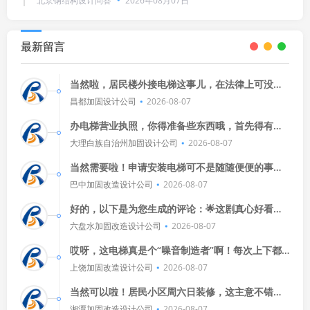
北京钢结构设计问答
2026年08月07日
最新留言
当然啦，居民楼外接电梯这事儿，在法律上可没那
么简单，一般来说，这得看具体情况，比如电梯的
昌都加固设计公司
2026-08-07
用途、安装方式还有安全标准啥
办电梯营业执照，你得准备些东西哦，首先得有公
司名字，然后是法人身份证明，还有租赁合同和物
大理白族自治州加固设计公司
2026-08-07
业同意书，别忘了带上这些材料
当然需要啦！申请安装电梯可不是随随便便的事
情，得提前预约，还得看咱们楼里的规定，有些地
巴中加固改造设计公司
2026-08-07
方可能还要求物业或者居委会开个
好的，以下是为您生成的评论：🌟这剧真心好看！
剧情紧凑，演员演技在线，每个角色都让人印象深
六盘水加固改造设计公司
2026-08-07
刻。🎬从第一集开始，我就
哎呀，这电梯真是个“噪音制造者”啊！每次上下都
是“嗡嗡嗡”，感觉像是在开音乐会，希望物业能赶
上饶加固改造设计公司
2026-08-07
紧来修一下，别让这噪音打
当然可以啦！居民小区周六日装修，这主意不错，
不过得注意点，别吵到邻居休息，也别弄得到处都
湘潭加固改造设计公司
2026-08-07