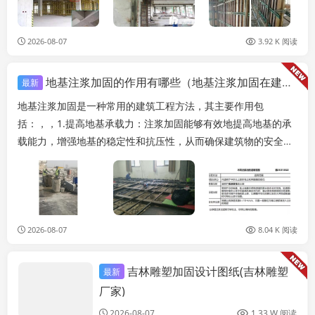
2026-08-07
3.92 K 阅读
地基注浆加固的作用有哪些（地基注浆加固在建筑工程中具有重要的作用以下作用）
最新
地基注浆加固是一种常用的建筑工程方法，其主要作用包
括：，，1.提高地基承载力：注浆加固能够有效地提高地基的承
载能力，增强地基的稳定性和抗压性，从而确保建筑物的安全稳
固。，2.改善地基沉降：通过注浆加固，可以有效控...
2026-08-07
8.04 K 阅读
吉林雕塑加固设计图纸(吉林雕塑
最新
结构地下室设计
厂家)
2026-08-07
1.33 W 阅读