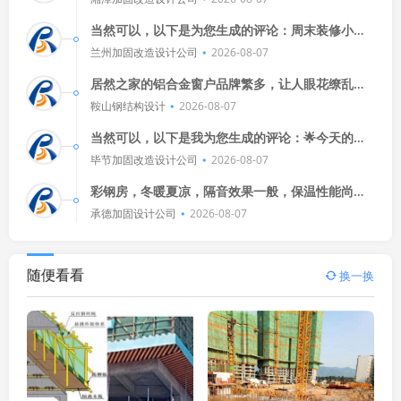
是灰尘，安全第一嘛！🏠🔧🍃
当然可以，以下是为您生成的评论：周末装修小
区？这得看情况吧！邻里关系得和谐点，别整出噪
兰州加固改造设计公司
2026-08-07
音扰民的事，还有啊，合法不合法
居然之家的铝合金窗户品牌繁多，让人眼花缭乱，
有的品牌注重环保，有的则追求时尚潮流，不过，
鞍山钢结构设计
2026-08-07
无论选择哪个品牌，都要根据自
当然可以，以下是我为您生成的评论：🌟今天的比
赛真是精彩绝伦！🎯双方球员都发挥出色，让人看
毕节加固改造设计公司
2026-08-07
得热血沸腾，特别是那个进
彩钢房，冬暖夏凉，隔音效果一般，保温性能尚
可。
承德加固设计公司
2026-08-07
随便看看
换一换