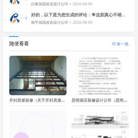
方案得靠谱！确保结构安全和抗震性能是关键，选
白银加固改造设计公司
2026-08-09
对材料，设计合理，施工精细，
好的，以下是为您生成的评论：🌟这剧真心不错！
演员演技在线，剧情紧凑刺激，看得我热血沸腾！
南平加固改造设计公司
2026-08-09
🎬💪
随便看看
换一换
开封房屋装修（关于开封房屋装修的疑问）
昆明酒店装修设计公司（昆明酒店装修设计公司如何确保客房的实用性与实用性）