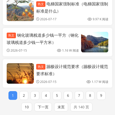
电梯国家强制标准（电梯国家强制
热文
钢结构网架设计
标准是什么）
2026-07-17
9.97 K 阅读
钢化玻璃栈道多少钱一平方（钢化
热文
玻璃栈道多少钱一平方米）
2026-07-15
1.16 W 阅读
蹦极设计规范要求（蹦极设计规范
热文
钢结构网架设计
要求标准）
2026-07-15
1.17 W 阅读
1
2
3
4
5
6
7
8
9
10
下一页
末页
共 140 页