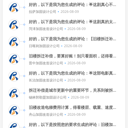
好的，以下是我为您生成的评论：🌟这剧真心不
错！演员们演得投入，剧情也紧凑，看得我停不下
拉萨加固设计公司
2026-08-09
来，尤其是那个反转，简直让人
好的，以下是我为您生成的评论：🌟这剧真的太精
彩了！演员们演得太好了，剧情也超级吸引人，每
菏泽加固改造设计公司
2026-08-09
一集都有新惊喜，看得我停不
好的，以下是我为您生成的评论：【旧楼拆迁补偿
标准文件】真是个大事儿！不过别急，耐心看完，
日喀则加固设计公司
2026-08-09
这文件可是关系到咱们老百姓切
旧楼拆迁补偿，要算好账！别只看面积，还得看地
段、楼层、新旧程度，多问问，多比较，别让小细
晋中加固改造设计公司
2026-08-09
节坑了大利益。
好的，以下是我为您生成的评论：🌟这部电影真是
精彩绝伦！🎬从导演到演员，每一个细节都让人惊
长治加固改造设计公司
2026-08-09
艳，特别是那个高潮部分，
拆迁补偿是城市更新中的重要环节，关系到被拆迁
户的切身利益，标准因地区、房屋状况和政策而
锡林郭勒盟加固设计公司
2026-08-09
异，但基本原则包括对房屋价值的
旧楼改造电梯费用计算，得看楼层、载重、速度和
品牌，每层加价，载重越大越贵，速度快的更贵，
舟山加固改造设计公司
2026-08-09
进口品牌价格高，具体报价，找
好的，以下是按照您的要求生成的评论：旧楼加固