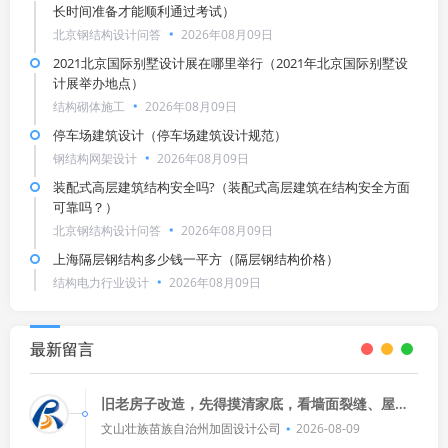
长时间准备才能顺利通过考试）
北京钢结构设计问答
2026年08月09日
2021北京国际别墅设计展在哪里举行（2021年北京国际别墅设
计展举办地点）
结构砌体施工
2026年08月09日
停车场建筑设计（停车场建筑设计规范）
钢结构网架设计
2026年08月09日
装配式高层建筑结构安全吗?（装配式高层建筑在结构安全方面
可靠吗？）
北京钢结构设计问答
2026年08月09日
上海隔层钢结构多少钱一平方（隔层钢结构价格）
结构电力行业设计
2026年08月09日
最新留言
旧老房子改造，先得摸清家底，看墙面裂缝、屋顶
漏水不？家具是否还能用？电路安全吗？通风采光
文山壮族苗族自治州加固设计公司
2026-08-09
行不行？评估好了，才能有的放